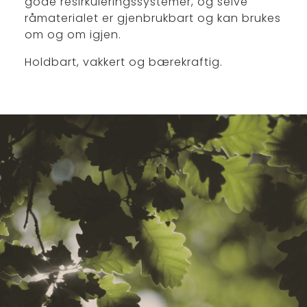
gode resirkuleringssystemer, og selve
råmaterialet er gjenbrukbart og kan brukes
om og om igjen.
Holdbart, vakkert og bærekraftig.