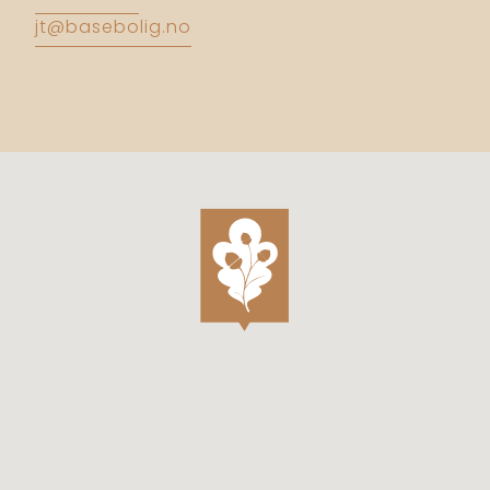
jt@basebolig.no