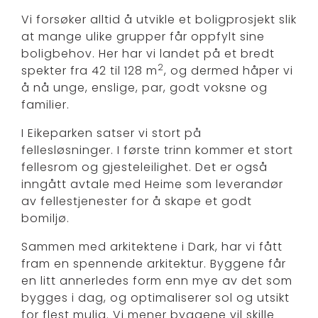
Vi forsøker alltid å utvikle et boligprosjekt slik
at mange ulike grupper får oppfylt sine
boligbehov. Her har vi landet på et bredt
2
spekter fra 42 til 128 m
, og dermed håper vi
å nå unge, enslige, par, godt voksne og
familier.
I Eikeparken satser vi stort på
fellesløsninger. I første trinn kommer et stort
fellesrom og gjesteleilighet. Det er også
inngått avtale med Heime som leverandør
av fellestjenester for å skape et godt
bomiljø.
Sammen med arkitektene i Dark, har vi fått
fram en spennende arkitektur. Byggene får
en litt annerledes form enn mye av det som
bygges i dag, og optimaliserer sol og utsikt
for flest mulig. Vi mener byggene vil skille