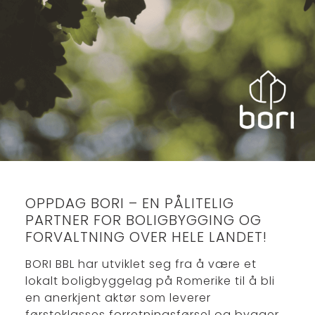
OPPDAG BORI – EN PÅLITELIG
PARTNER FOR BOLIGBYGGING OG
FORVALTNING OVER HELE LANDET!
BORI BBL har utviklet seg fra å være et
lokalt boligbyggelag på Romerike til å bli
en anerkjent aktør som leverer
førsteklasses forretningsførsel og bygger